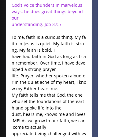
God’s voice thunders in marvelous 
ways; he does great things beyond 
our 
understanding. Job 37:5
To me, faith is a curious thing. My fa
ith in Jesus is quiet. My faith is stro
ng. My faith is bold. I 
have had faith in God as long as I ca
n remember. Over time, I have deve
loped a strong prayer 
life. Prayer, whether spoken aloud o
r in the quiet ache of my heart, I kno
w my Father hears me. 
My faith tells me that God, the one 
who set the foundations of the eart
h and spoke life into the 
dust, hears me, knows me and loves
 ME! As we grow in our faith, we can
 come to actually 
appreciate being challenged with ev